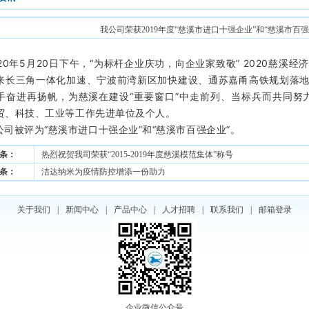
我公司荣获2019年度“慈溪市进口十强企业”和“慈溪市百强
020年5月20日下午，“为标杆企业庆功，向企业家致敬” 2020慈
来长三角一体化加速、宁波前湾新区加快建设、通苏嘉甬高铁规划落
手奋进再扬帆，为慈溪在建设“重要窗口”中走前列、当标兵而共同努力
贸、科技、工业等工作先进单位及个人。
公司被评为“慈溪市进口十强企业”和“慈溪市百强企业”。
条：
热烈祝贺我司荣获“2015-2019年度慈溪模范集体”称号
条：
洁达纳米为疫情防控增添一份助力
关于我们
|
新闻中心
|
产品中心
|
人才招聘
|
联系我们
|
邮箱登录
企业微信公众号